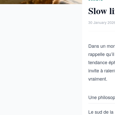
Slow li
30 January 202
Dans un mond
rappelle qu’i
tendance éph
invite à rale
vraiment.
Une philosoph
Le sud de la 