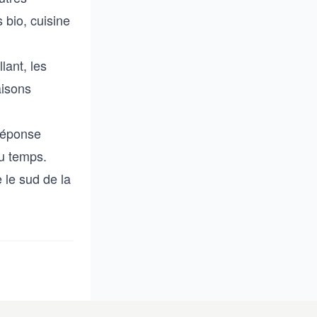
 bio, cuisine
lant, les
aisons
 réponse
du temps.
 le sud de la