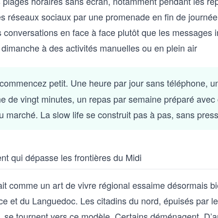
s plages horaires sans écran, notamment pendant les re
s réseaux sociaux par une promenade en fin de journée
es conversations en face à face plutôt que les messages 
 dimanche à des activités manuelles ou en plein air
 commencez petit. Une heure par jour sans téléphone, u
ne de vingt minutes, un repas par semaine préparé avec
u marché. La slow life se construit pas à pas, sans press
 qui dépasse les frontières du Midi
ait comme un art de vivre régional essaime désormais b
ce et du Languedoc. Les citadins du nord, épuisés par l
n, se tournent vers ce modèle. Certains déménagent. D’a