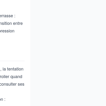
errasse :
ansition entre
mpression
 la tentation
roller quand
consulter ses
n :