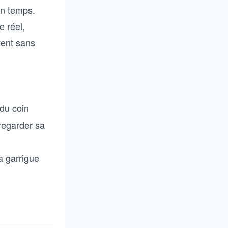
on temps.
e réel,
vent sans
 du coin
 regarder sa
a garrigue