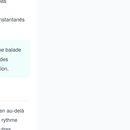
pas
instantanés
ne balade
 des
ion.
ien au-delà
e rythme
utres