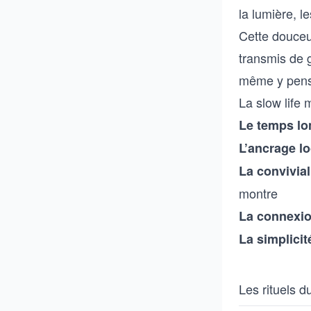
la lumière, l
Cette douceur
transmis de g
même y pens
La slow life 
Le temps lo
L’ancrage lo
La convivial
montre
La connexio
La simplicit
Les rituels d