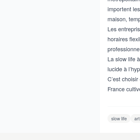
importent les
maison, tem
Les entrepri
horaires flex
professionnel
La slow life 
lucide à l’hy
C’est choisir
France cultiv
slow life
art