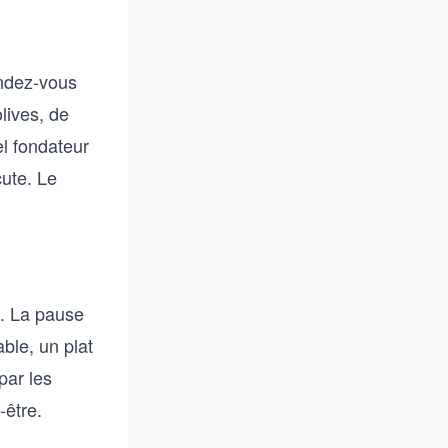
endez-vous
lives, de
el fondateur
cute. Le
n. La pause
ble, un plat
par les
-être.